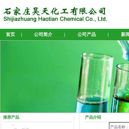
首页
|
公司简介
|
公司产品
|
新
4-溴-1-丁烯
5-溴-1-戊烯
6-溴-1-己烯
7-溴-1-庚烯
8-溴-1-辛烯
推荐产品
产品介绍
9-溴-1-壬烯
产品名称：
10-溴-1-癸烯