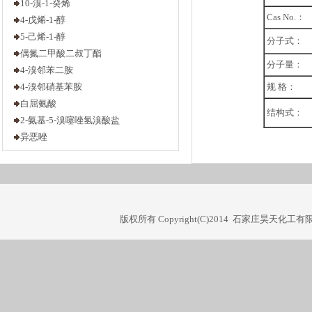
4-戊烯-1-醇
Cas No.：
5-己烯-1-醇
分子式：
偶氮二甲酸二叔丁酯
4-溴邻苯二胺
分子量：
4-溴邻硝基苯胺
规 格：
白屈氨酸
结构式：
2-氨基-5-溴噻唑氢溴酸盐
异恶唑
1,2,3-三甲基-1H-苯并-【E】吲哚
1,3-丙二醇-二对甲苯磺酸酯
2,2-(1,2-乙二基双氧代)双乙硫醇
2，3-二氨基吡啶
2，3-二溴-1，4-丁二醇
版权所有 Copyright(C)2014 石家庄昊天
2,6-二乙基苯酚
4-溴-1-丁烯
5-溴-1-戊烯
6-溴-1-己烯
7-溴-1-庚烯