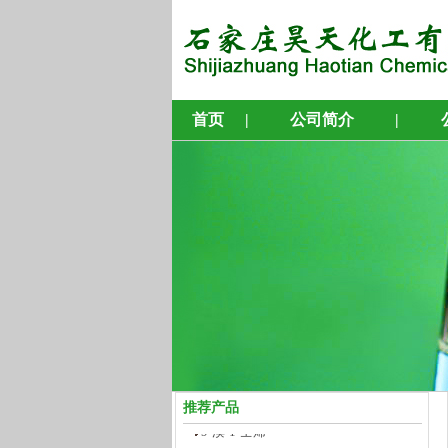
首页
|
公司简介
|
4-溴-1-丁烯
5-溴-1-戊烯
6-溴-1-己烯
7-溴-1-庚烯
8-溴-1-辛烯
推荐产品
9-溴-1-壬烯
10-溴-1-癸烯