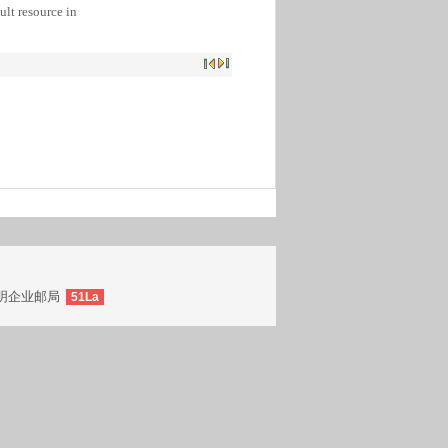
lt resource in
明
企业邮局
51La